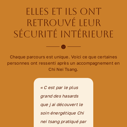
Elles et ils ont
retrouvé leur
sécurité intérieure
Chaque parcours est unique. Voici ce que certaines
personnes ont ressenti après un accompagnement en
Chi Nei Tsang.
« C est par le plus
« Super expérience
« J’ai eu une séance
grand des hasards
que je recommande à
de chi nei tsang avec
que j ai découvert le
tous. Notamment aux
Mme Lagardère. Que
soin énergétique Chi
jeunes mamans
du bonheur. J’ai
ou
nei tsang pratiqué par
aux gens ballonnés,
toujours eu des