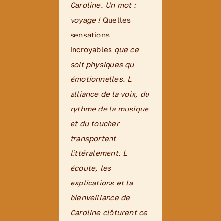
Caroline. Un mot :
c’est vraiment top ! »
problèmes de
voyage !
digestion
Quelles
, problèmes
Barbara
,
novembre 2025
sensations
à l’estomac, le
ventre
incroyables
gonflé
, des
que ce
soit physiques qu
ballonnements
. Grâce
émotionnelles. L
à ce soin et à Caroline
alliance de la voix, du
je revis.
rythme de la musique
Elle m’a enlevé un
et du toucher
poids en moins dans
transportent
le ventre. Même un
littéralement. L
mois après j’en
écoute, les
ressens encore les
explications et la
bienfaits.
bienveillance de
Je préfère payer une
Caroline clôturent ce
séance et me sentir