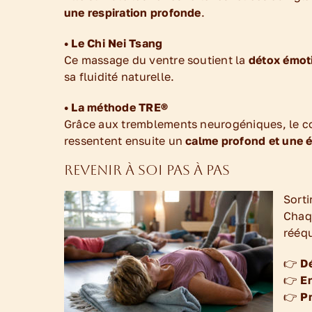
une respiration profonde
.
• Le Chi Nei Tsang
Ce massage du ventre soutient la
détox émoti
sa fluidité naturelle.
• La méthode TRE®
Grâce aux tremblements neurogéniques, le 
ressentent ensuite un
calme profond et une é
Revenir à soi pas à pas
Sorti
Chaqu
rééqu
👉
D
👉
En
👉
P