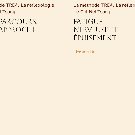
de TRE®
,
La réflexologie
,
La méthode TRE®
,
La réfle
i Tsang
Le Chi Nei Tsang
parcours,
Fatigue
approche
nerveuse et
épuisement
e
Lire la suite