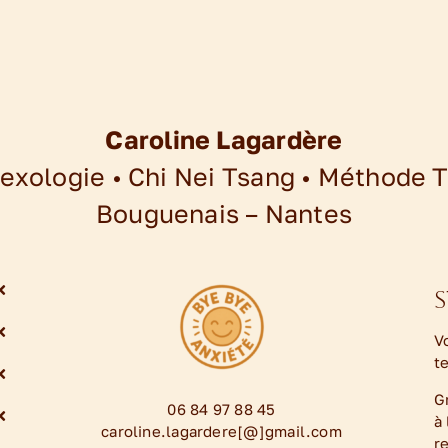
Caroline Lagardère
lexologie • Chi Nei Tsang • Méthode 
Bouguenais – Nantes
S
V
t
G
06 84 97 88 45
à
caroline.lagardere[@]gmail.com
r