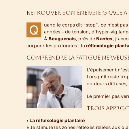
Retrouver son énergie grâce à l
Q
uand le corps dit “stop”, ce n’est pas
années – de tension, d’hyper-vigilan
À
Bouguenais
, près de
Nantes
, j’ac
corporelles profondes : la
réflexologie planta
Comprendre la fatigue nerveus
L’épuisement n’es
Lorsqu’il reste tro
douleurs diffuses, 
Le premier pas ver
Trois approch
• La réflexologie plantaire
Elle stimule les zones réflexes reliées aux g